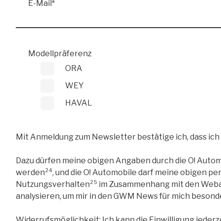
E-Mail
*
Modellpräferenz
ORA
WEY
HAVAL
Mit Anmeldung zum Newsletter bestätige ich, dass ic
Dazu dürfen meine obigen Angaben durch die O! Autom
werden
²⁴
, und die O! Automobile darf meine obigen
Nutzungsverhalten
²⁵
im Zusammenhang mit den Webau
analysieren, um mir in den GWM News für mich besonde
Widerrufsmöglichkeit: Ich kann die Einwilligung jederz