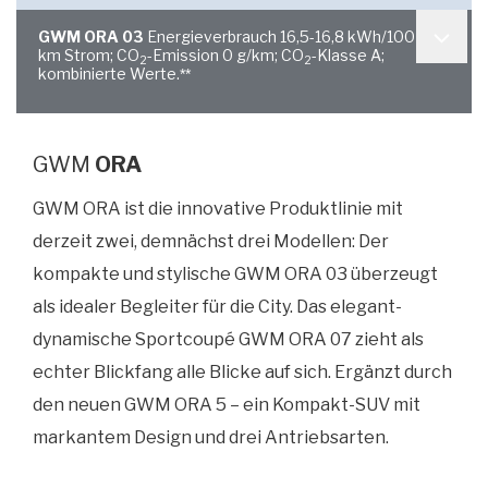
GWM ORA 03
Energieverbrauch 16,5-16,8 kWh/100
km Strom; CO
-Emission 0 g/km; CO
-Klasse A;
2
2
kombinierte Werte.
**
GWM
ORA
GWM ORA ist die innovative Produktlinie mit
derzeit zwei, demnächst drei Modellen: Der
kompakte und stylische GWM ORA 03 überzeugt
als idealer Begleiter für die City. Das elegant-
dynamische Sportcoupé GWM ORA 07 zieht als
echter Blickfang alle Blicke auf sich. Ergänzt durch
den neuen GWM ORA 5 – ein Kompakt-SUV mit
markantem Design und drei Antriebsarten.