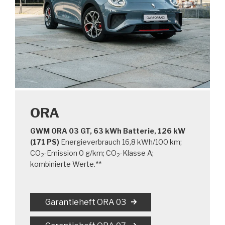
ORA
GWM ORA 03 GT, 63 kWh Batterie, 126 kW
(171 PS)
Energieverbrauch 16,8 kWh/100 km;
CO
-Emission 0 g/km; CO
-Klasse A;
2
2
kombinierte Werte.**
Garantieheft ORA 03