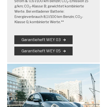
Strom & 0,6 l/100 km Benzin; CO
-Emission 15
2
g/km; CO
-Klasse B; gewichtet kombinierte
2
Werte. Bei entladener Batterie:
Energieverbrauch 8,1 l/100 km Benzin; CO
-
2
Klasse G; kombinierte Werte.**
Garantieheft WEY 03
Garantieheft WEY 05