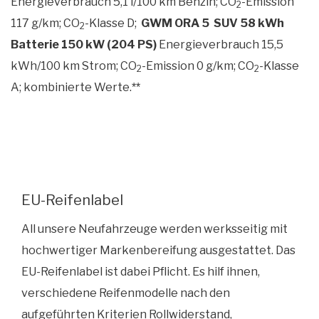
Energieverbrauch 5,1 l/100 km Benzin; CO
-Emission
2
117 g/km; CO
-Klasse D;
GWM ORA 5 SUV 58 kWh
2
Batterie 150 kW (204 PS)
Energieverbrauch 15,5
kWh/100 km Strom; CO
-Emission 0 g/km; CO
-Klasse
2
2
A;
kombinierte Werte.
**
EU-Reifenlabel
All unsere Neufahrzeuge werden werksseitig mit
hochwertiger Markenbereifung ausgestattet. Das
EU-Reifenlabel ist dabei Pflicht. Es hilf ihnen,
verschiedene Reifenmodelle nach den
aufgeführten Kriterien Rollwiderstand,