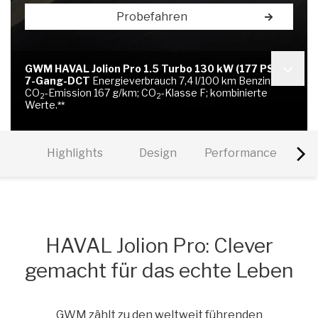
Probefahren
GWM HAVAL Jolion Pro 1.5 Turbo 130 kW (177 PS)
7-Gang-DCT
Energieverbrauch 7,4 l/100 km Benzin;
CO
-Emission 167 g/km; CO
-Klasse F;
kombinierte
2
2
Werte.
**
Highlights
Design
Performance
Sich
HAVAL Jolion Pro: Clever
gemacht für das echte Leben
GWM zählt zu den weltweit führenden