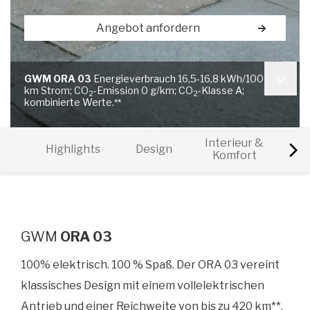
Angebot anfordern
GWM ORA 03
Energieverbrauch 16,5-16,8 kWh/100
km Strom; CO
-Emission 0 g/km; CO
-Klasse A;
2
2
kombinierte Werte.
**
Interieur &
Highlights
Design
Sich
Komfort
GWM
ORA 03
100% elektrisch. 100 % Spaß. Der ORA 03 vereint
klassisches Design mit einem vollelektrischen
Antrieb und einer Reichweite von bis zu 420 km
**
.