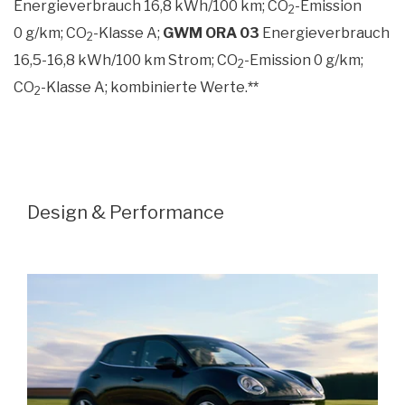
Energieverbrauch 16,8 kWh/100 km; CO
-Emission
2
0 g/km; CO
-Klasse A;
GWM ORA 03
Energieverbrauch
2
16,5-16,8 kWh/100 km Strom; CO
-Emission 0 g/km;
2
CO
-Klasse A;
kombinierte Werte.
**
2
Design & Performance