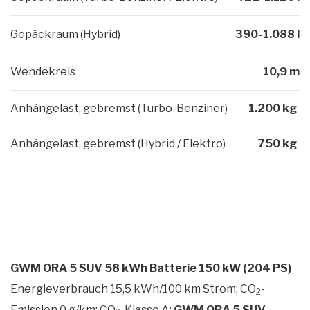
Gepäckraum (Hybrid)
390-1.088 l
Wendekreis
10,9 m
Anhängelast, gebremst (Turbo-Benziner)
1.200 kg
Anhängelast, gebremst (Hybrid / Elektro)
750 kg
GWM ORA 5 SUV 58 kWh Batterie 150 kW (204 PS)
Energieverbrauch 15,5 kWh/100 km Strom; CO
-
2
Emission 0 g/km; CO
-Klasse A;
GWM ORA 5 SUV