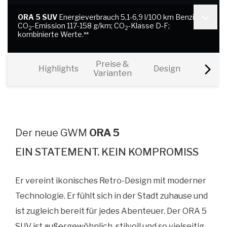
ORA 5 SUV
Energieverbrauch 5,1-6,9 l/100 km Benzin;
CO
-Emission 117-158 g/km; CO
-Klasse D-F;
2
2
kombinierte Werte.
**
Preise &
Highlights
Design
Inter
Varianten
Der neue GWM
ORA 5
EIN STATEMENT. KEIN KOMPROMISS
Er vereint ikonisches Retro-Design mit moderner
Technologie. Er fühlt sich in der Stadt zuhause und
ist zugleich bereit für jedes Abenteuer. Der ORA 5
SUV ist außergewöhnlich, stilvoll und so vielseitig