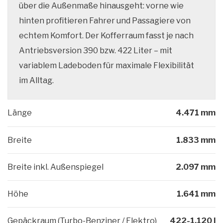
über die Außenmaße hinausgeht: vorne wie
hinten profitieren Fahrer und Passagiere von
Max. Ladeleistung AC /
2-Gang-Hybrid
11 kW / 120 kW
Getriebe
DC
(DHT)
echtem Komfort. Der Kofferraum fasst je nach
Antriebsversion 390 bzw. 422 Liter – mit
Energieverbrauch / CO
-Emission
5,1 l/100 km /
3
Ladedauer
DC (10–80 %)
2
ca. 30 Minuten
variablem Ladeboden für maximale Flexibilität
(kombiniert)
**
117 g/km
im Alltag.
Beschleunigung (0-100
7,7 Sekunden
km/h)
Länge
4.471 mm
Höchstgeschwindigkeit
170 km/h
Breite
1.833 mm
Breite inkl. Außenspiegel
2.097 mm
Höhe
1.641 mm
Gepäckraum (Turbo-Benziner / Elektro)
422-1.120 l