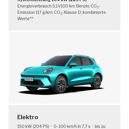
Energieverbrauch 5,1 l/100 km Benzin; CO
-
2
Emission 117 g/km; CO
-Klasse D; kombinierte
2
Werte**
Elektro
150 kW (204 PS) · 0–100 km/h in 7,7 s · bis zu