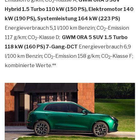
2
Hybrid 1.5 Turbo 110 kW (150 PS), Elektromotor 140
kW (190 PS), Systemleistung 164 kW (223 PS)
Energieverbrauch 5,1 l/100 km Benzin; CO
-Emission
2
117 g/km; CO
-Klasse D;
GWM ORA 5 SUV 1.5 Turbo
2
118 kW (160 PS) 7-Gang-DCT
Energieverbrauch 6,9
l/100 km Benzin; CO
-Emission 158 g/km; CO
-Klasse F;
2
2
kombinierte Werte.
**